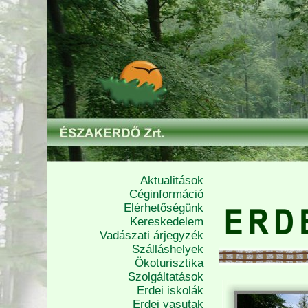
Aktualitások
Céginformáció
Elérhetőségünk
Kereskedelem
Vadászati árjegyzék
Szálláshelyek
Ökoturisztika
Szolgáltatások
Erdei iskolák
Erdei vasutak