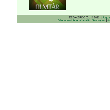
ÉSZAKERDŐ Zrt. © 2011. |
Jogi, 
Adatvédelmi és Adatkezelési Szabályzat
|
Ad