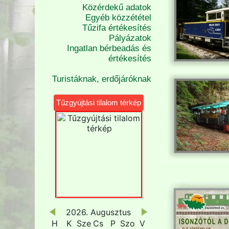
Közérdekű adatok
Egyéb közzététel
Tűzifa értékesítés
Pályázatok
Ingatlan bérbeadás és
értékesítés
Turistáknak, erdőjáróknak
Tűzgyújtási tilalom térkép
2026. Augusztus
H
K
Sze
Cs
P
Szo
V