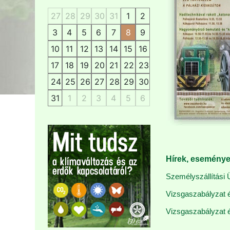
27
28
29
30
31
1
2
3
4
5
6
7
8
9
10
11
12
13
14
15
16
17
18
19
20
21
22
23
24
25
26
27
28
29
30
31
1
2
3
4
5
6
Hírek, esemény
Személyszállítási 
Vizsgaszabályzat és
Vizsgaszabályzat és