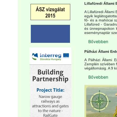
Lillafüredi Állami
A Lillafüredi Állam
egyik leglátogatot
fő- és a mahócai sz
Lillafüred - Garad
és ünnepnapokon kö
eseménynaptár szeri
Bővebben
Pálházi Állami Erd
A Pálházi Állami E
Zemplén szívében f
végállomásig. A 9 k
Bővebben