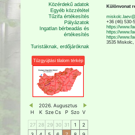
Közérdekű adatok
Különvonat re
Egyéb közzététel
Tűzifa értékesítés
miskolc.laev
+36 (46) 530-
Pályázatok
https://www.
Ingatlan bérbeadás és
https://www.f
értékesítés
https://www.f
3535 Miskolc, 
Turistáknak, erdőjáróknak
Tűzgyújtási tilalom térkép
2026. Augusztus
H
K
Sze
Cs
P
Szo
V
27
28
29
30
31
1
2
3
4
5
6
7
8
9