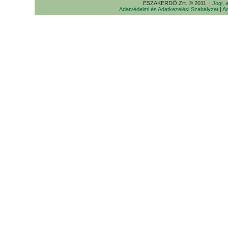
ÉSZAKERDŐ Zrt. © 2011. |
Jogi, 
Adatvédelmi és Adatkezelési Szabályzat
|
Ad