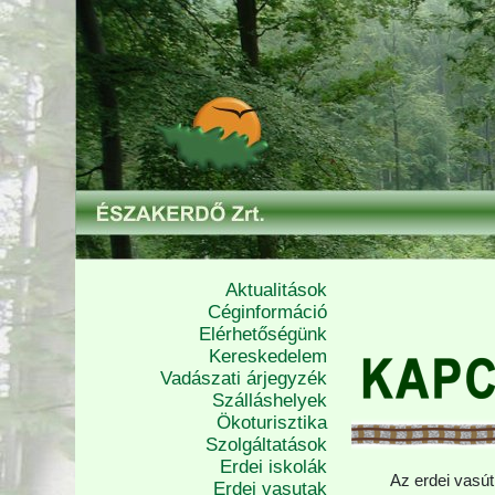
Aktualitások
Céginformáció
Elérhetőségünk
Kereskedelem
Vadászati árjegyzék
Szálláshelyek
Ökoturisztika
Szolgáltatások
Erdei iskolák
Az erdei vas
Erdei vasutak