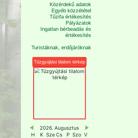
Közérdekű adatok
Egyéb közzététel
Tűzifa értékesítés
Pályázatok
Ingatlan bérbeadás és
értékesítés
Turistáknak, erdőjáróknak
Tűzgyújtási tilalom térkép
2026. Augusztus
H
K
Sze
Cs
P
Szo
V