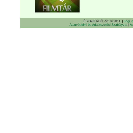
ÉSZAKERDŐ Zrt. © 2011. |
Jogi, 
Adatvédelmi és Adatkezelési Szabályzat
|
Ad