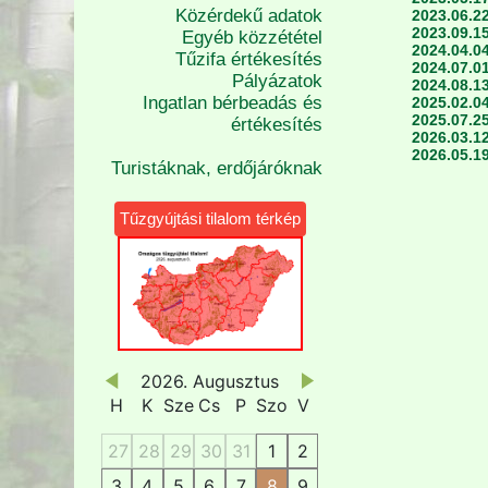
Közérdekű adatok
2023.06.22
2023.09.15
Egyéb közzététel
2024.04.04
Tűzifa értékesítés
2024.07.01
Pályázatok
2024.08.13
Ingatlan bérbeadás és
2025.02.04
2025.07.25
értékesítés
2026.03.12
2026.05.19
Turistáknak, erdőjáróknak
Tűzgyújtási tilalom térkép
2026. Augusztus
H
K
Sze
Cs
P
Szo
V
27
28
29
30
31
1
2
3
4
5
6
7
8
9