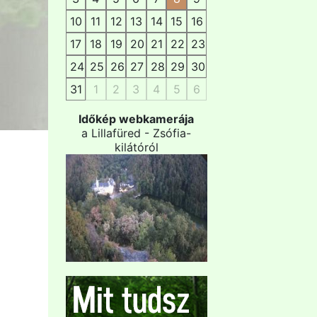
10
11
12
13
14
15
16
17
18
19
20
21
22
23
24
25
26
27
28
29
30
31
1
2
3
4
5
6
Időkép webkamerája
a Lillafüred - Zsófia-
kilátóról