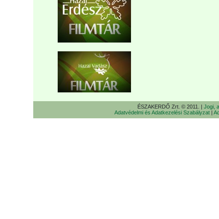
ÉSZAKERDŐ Zrt. © 2011. |
Jogi, 
Adatvédelmi és Adatkezelési Szabályzat
|
Ad