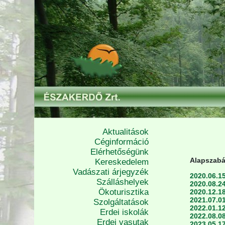
Aktualitások
Céginformáció
Elérhetőségünk
Alapszabá
Kereskedelem
Vadászati árjegyzék
2020.06.15
Szálláshelyek
2020.08.24
Ökoturisztika
2020.12.18
2021.07.01
Szolgáltatások
2022.01.12
Erdei iskolák
2022.08.08
Erdei vasutak
2023.05.17