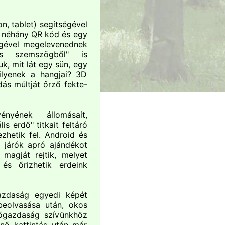
n, tablet) segítségével
ó, néhány QR kód és egy
égével megelevenednek
ás szemszögből" is
k, mit lát egy sün, egy
ilyenek a hangjai? 3D
ás múltját őrző fekte-
nyének állomásait,
lis erdő" titkait feltáró
zhetik fel. Android és
 járók apró ajándékot
magját rejtik, melyet
 és őrizhetik erdeink
gazdaság egyedi képét
 beolvasása után, okos
dőgazdaság szívünkhöz