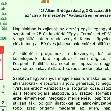
atok
étel
"21 Állami Erdőgazdaság, XXI. századi 
ítés
az "Egy a Természettel" Vadászati és Természeti
atok
s és
ítés
Napjainkban is zajlanak az ország egyik legnagy
szeptember 25-én kezdődő "Egy a Természettel" V
knak
Világkiállításnak a rendezvényei. Kiemelt figye
előzte meg az 50 éves jubileumnak emléket állító e
ép
A különféle programok, rendezvények, kiállítá
különleges feladatot kaptak az állami erdőgazdas
Központi Kiállítás csarnokában impozáns megjel
századi technikával ellátott közös standon jelentek
Szakítva hagyományos megjelenési formákkal és me
elvárásoknak, elsősorban a jövő generációját megcé
"Virtuális erdőt" varázsoltak a látogatók közé. Játsz
V
és a technológiára alapozva, 21. századi formáb
erdei élményeket. Megkapó megjelenésű, papírból
2
stilizált fák, poligon állatokkal az aljnövényzetb
több száz origami madárral az égen, napsz
9