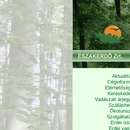
Aktualit
Céginform
Elérhetősé
Keresked
Vadászati árjeg
Szálláshe
Ökoturisz
Szolgáltat
Erdei isk
Erdei vas