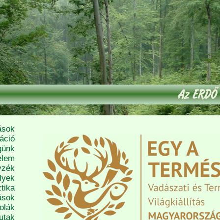
ások
áció
günk
elem
yzék
lyek
tika
ások
olák
utak