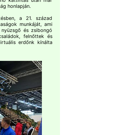
énő kattintás után már
ág honlapján.
tésben, a 21. század
daságok munkáját, ami
a, nyüzsgő és zsibongó
saládok, felnőttek és
rtuális erdőnk kínálta