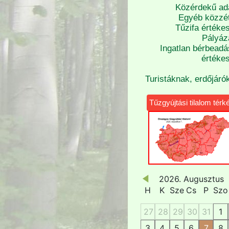
Közérdekű ad
Egyéb közzét
Tűzifa értékes
Pályáz
Ingatlan bérbeadá
értékes
Turistáknak, erdőjáró
Tűzgyújtási tilalom térk
2026. Augusztus
H
K
Sze
Cs
P
Szo
27
28
29
30
31
1
3
4
5
6
7
8