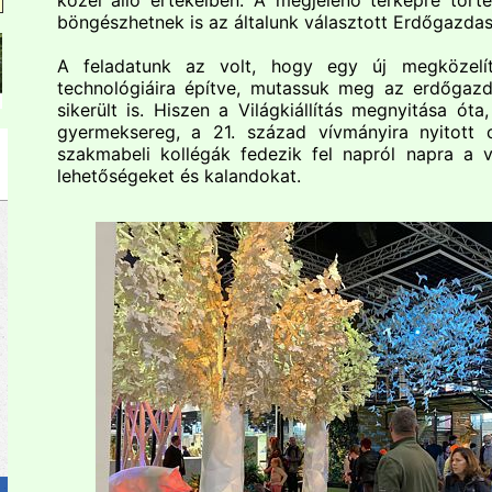
közel álló értékeiben. A megjelenő térképre tört
böngészhetnek is az általunk választott Erdőgazdas
A feladatunk az volt, hogy egy új megközelí
technológiáira építve, mutassuk meg az erdőgaz
sikerült is. Hiszen a Világkiállítás megnyitása ót
gyermeksereg, a 21. század vívmányira nyitott c
szakmabeli kollégák fedezik fel napról napra a vi
lehetőségeket és kalandokat.