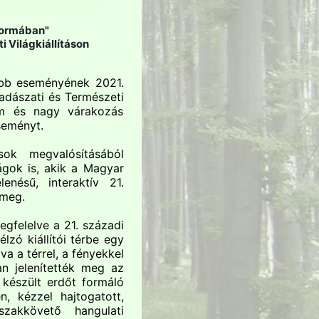
formában"
 Világkiállításon
obb eseményének 2021.
adászati és Természeti
lem és nagy várakozás
seményt.
sok megvalósításából
ágok is, akik a Magyar
enésű, interaktív 21.
 meg.
gfelelve a 21. századi
lzó kiállítói térbe egy
va a térrel, a fényekkel
an jelenítették meg az
 készült erdőt formáló
en, kézzel hajtogatott,
akkövető hangulati