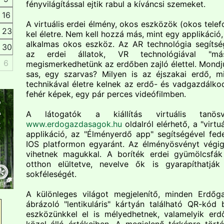
fényvilágítással ejtik rabul a kíváncsi szemeket.
16
A virtuális erdei élmény, okos eszközök (okos telefo
23
kel életre. Nem kell hozzá más, mint egy applikáci
alkalmas okos eszköz. Az AR technológia segíts
30
az erdei állatok, VR technológiával "m
6
megismerkedhetünk az erdőben zajló élettel. Mondju
sas, egy szarvas? Milyen is az éjszakai erdő, m
technikával életre kelnek az erdő- és vadgazdálkod
fehér képek, egy pár perces videófilmben.
A látogatók a kiállítás virtuális tanösvé
www.erdogazdasagok.hu
oldalról elérhető, a "virtuá
applikáció, az "Élményerdő app" segítségével fede
IOS platformon egyaránt. Az élményösvényt végig
vihetnek magukkal. A boríték erdei gyümölcsfák 
otthon elültetve, nevelve ők is gyarapíthatják
sokféleségét.
A különleges világot megjelenítő, minden Erdő
ábrázoló "lentikuláris" kártyán található QR-kód
eszközünkkel el is mélyedhetnek, valamelyik er