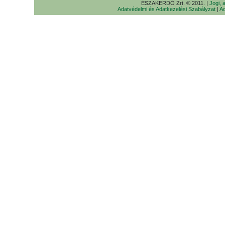
ÉSZAKERDŐ Zrt. © 2011. |
Jogi, 
Adatvédelmi és Adatkezelési Szabályzat
|
Ad