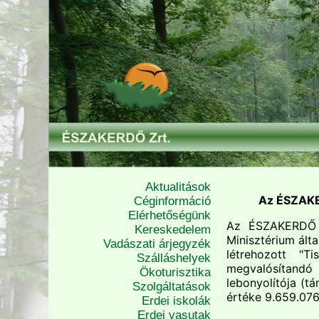
Aktualitások
Az ÉSZAKER
Céginformáció
Elérhetőségünk
Az ÉSZAKERDŐ Z
Kereskedelem
Minisztérium álta
Vadászati árjegyzék
létrehozott "
Szálláshelyek
megvalósítand
Ökoturisztika
lebonyolítója (t
Szolgáltatások
értéke 9.659.076 
Erdei iskolák
Erdei vasutak