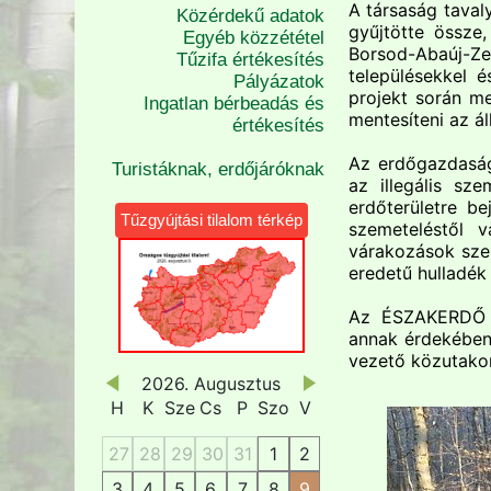
A társaság taval
Közérdekű adatok
gyűjtötte össze, 
Egyéb közzététel
Borsod-Abaúj-Z
Tűzifa értékesítés
településekkel 
Pályázatok
projekt során m
Ingatlan bérbeadás és
mentesíteni az ál
értékesítés
Az erdőgazdaság 
Turistáknak, erdőjáróknak
az illegális sz
erdőterületre b
Tűzgyújtási tilalom térkép
szemeteléstől v
várakozások szer
eredetű hulladék
Az ÉSZAKERDŐ Z
annak érdekében
vezető közutakon
2026. Augusztus
H
K
Sze
Cs
P
Szo
V
27
28
29
30
31
1
2
3
4
5
6
7
8
9