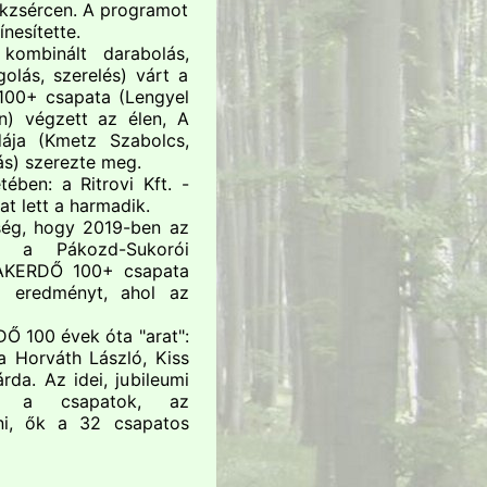
kkzsércen. A programot
nesítette.
kombinált darabolás,
golás, szerelés) várt a
100+ csapata (Lengyel
án) végzett az élen, A
ája (Kmetz Szabolcs,
ás) szerezte meg.
ében: a Ritrovi Kft. -
at lett a harmadik.
sség, hogy 2019-ben az
, a Pákozd-Sukorói
AKERDŐ 100+ csapata
i eredményt, ahol az
 100 évek óta "arat":
a Horváth László, Kiss
rda. Az idei, jubileumi
tak a csapatok, az
ni, ők a 32 csapatos