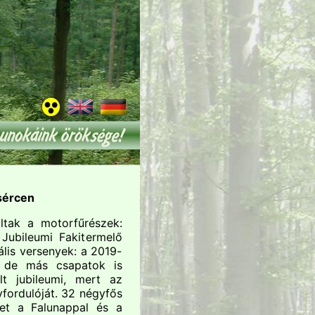
sércen
ltak a motorfűrészek:
ubileumi Fakitermelő
lis versenyek: a 2019-
, de más csapatok is
t jubileumi, mert az
vfordulóját. 32 négyfős
et a Falunappal és a