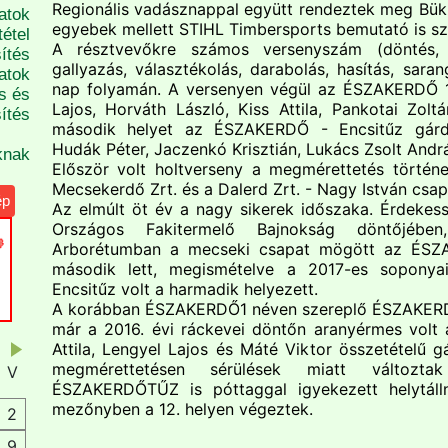
Regionális vadásznappal együtt rendeztek meg Bü
atok
egyebek mellett STIHL Timbersports bemutató is szí
étel
A résztvevőkre számos versenyszám (döntés, 
ítés
gallyazás, választékolás, darabolás, hasítás, saran
atok
nap folyamán. A versenyen végül az ÉSZAKERDŐ 
s és
Lajos, Horváth László, Kiss Attila, Pankotai Zolt
ítés
második helyet az ÉSZAKERDŐ - Encsitűz gárd
Hudák Péter, Jaczenkó Krisztián, Lukács Zsolt Andr
knak
Először volt holtverseny a megmérettetés történet
Mecsekerdő Zrt. és a Dalerd Zrt. - Nagy István csap
ép
Az elmúlt öt év a nagy sikerek időszaka. Érdeke
Országos Fakitermelő Bajnokság döntőjében
Arborétumban a mecseki csapat mögött az ÉSZ
második lett, megismételve a 2017-es soponya
Encsitűz volt a harmadik helyezett.
A korábban ÉSZAKERDŐ1 néven szereplő ÉSZAKERDŐ
már a 2016. évi ráckevei döntőn aranyérmes volt 
Attila, Lengyel Lajos és Máté Viktor összetételű gá
megmérettetésen sérülések miatt változ
V
ÉSZAKERDŐTŰZ is póttaggal igyekezett helytáll
mezőnyben a 12. helyen végeztek.
2
9