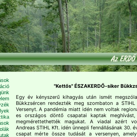
ások
"Kettős" ÉSZAKERDŐ-siker Bükkz
áció
günk
Egy év kényszerű kihagyás után ismét megszóla
elem
Bükkzsércen rendezték meg szombaton a STIHL J
yzék
Versenyt. A pandémia miatt idén nem voltak regioná
lyek
es országos döntő csapatai kaptak meghívást
tika
megmérettethették magukat. A viadal azért vol
ások
Andreas STIHL Kft. idén ünnepli fennállásának 30. é
olák
csapat mérte össze tudását a versenyen, amely
utak