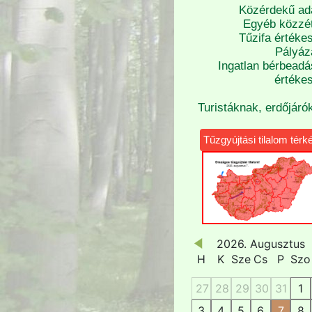
Közérdekű ad
Egyéb közzét
Tűzifa értékes
Pályáz
Ingatlan bérbeadá
értékes
Turistáknak, erdőjáró
Tűzgyújtási tilalom térk
2026. Augusztus
H
K
Sze
Cs
P
Szo
27
28
29
30
31
1
3
4
5
6
7
8