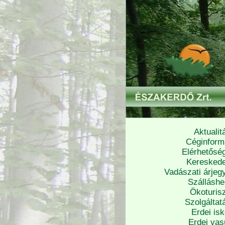
Aktualit
Céginform
Elérhetősé
Keresked
Vadászati árjeg
Szálláshe
Ökoturisz
Szolgáltat
Erdei isk
Erdei vas