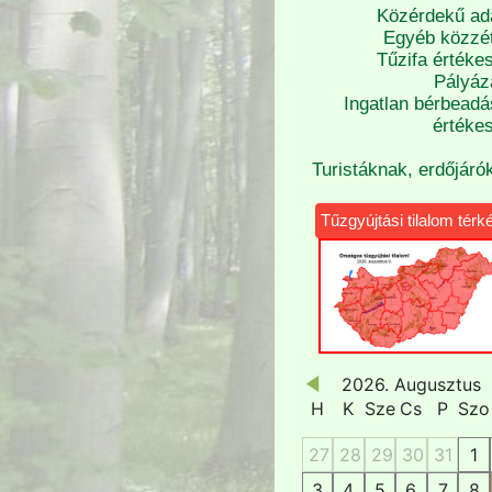
Közérdekű ad
Egyéb közzét
Tűzifa értékes
Pályáz
Ingatlan bérbeadá
értékes
Turistáknak, erdőjáró
Tűzgyújtási tilalom térk
2026. Augusztus
H
K
Sze
Cs
P
Szo
27
28
29
30
31
1
3
4
5
6
7
8