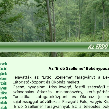
ások
Az "Erdő Szelleme" Bekénypus
áció
günk
Felavatták az "Erdő Szelleme" faragványt a Beké
elem
Látogatóközpont és Ökoház mellett.
yzék
Csend, nyugalom, friss levegő, festői szépségű tá
lyek
színvonalas étkezés, minitanösvény, kerékpárbé
tika
Turisztikai Látogatóközpont és Ökoház jelle
ások
sajátossággal bővültek: a Faragott Falu, vagyis Kis
olák
"Erdő Szelleme" faragvánnyal. Ez a település po
utak