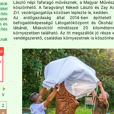
László népi fafaragó művésznek, a Magyar Művész
atok
köszönhető. A faragványt Kékedi László és Zay 
étel
Zrt. vezérigazgatója közösen leplezte le, kedden.
ítés
Az erdőgazdaság által 2014-ben építtete
atok
befogadóképességű Látogatóközpont és Ökoház
s és
lábánál, Miskolctól mindössze 20 kilométerre
ítés
környezetben található. Az itt megszállók jó része 
vendégszerető, családias környezetnek is köszönhe
knak
ép
V
2
9