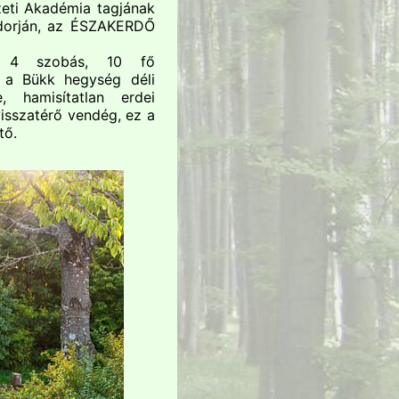
eti Akadémia tagjának
Adorján, az ÉSZAKERDŐ
tt 4 szobás, 10 fő
 a Bükk hegység déli
, hamisítatlan erdei
visszatérő vendég, ez a
tő.