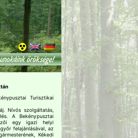
ztán
nypusztai Turisztikai
j. Nívós szolgáltatás,
rlés. A Bekénypusztai
mzői egy igazi helyi
győr felajánlásával, az
lgármesterének, Kékedi