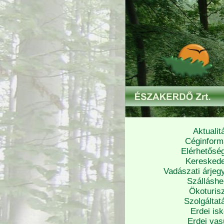
Aktualit
Céginform
Elérhetősé
Keresked
Vadászati árjeg
Szálláshe
Ökoturisz
Szolgáltat
Erdei isk
Erdei vas