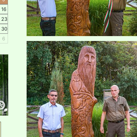
16
23
30
6