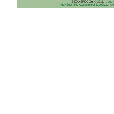
ÉSZAKERDŐ Zrt. © 2011. |
Jogi, 
Adatvédelmi és Adatkezelési Szabályzat
|
Ad