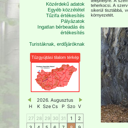
telephelyre. A sze
Közérdekű adatok
teherkocsi. A szer
Egyéb közzététel
sikerül tisztábbá,
környezetét.
Tűzifa értékesítés
Pályázatok
Ingatlan bérbeadás és
értékesítés
Turistáknak, erdőjáróknak
Tűzgyújtási tilalom térkép
2026. Augusztus
H
K
Sze
Cs
P
Szo
V
27
28
29
30
31
1
2
3
4
5
6
7
8
9