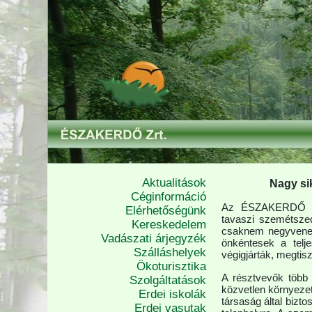
Aktualitások
Nagy sik
Céginformáció
Az ÉSZAKERDŐ Zr
Elérhetőségünk
tavaszi szemétszed
Kereskedelem
csaknem negyvenen v
Vadászati árjegyzék
önkéntesek a telje
Szálláshelyek
végigjárták, megtisz
Ökoturisztika
A résztvevők több 
Szolgáltatások
közvetlen környezet
Erdei iskolák
társaság által biztos
Erdei vasutak