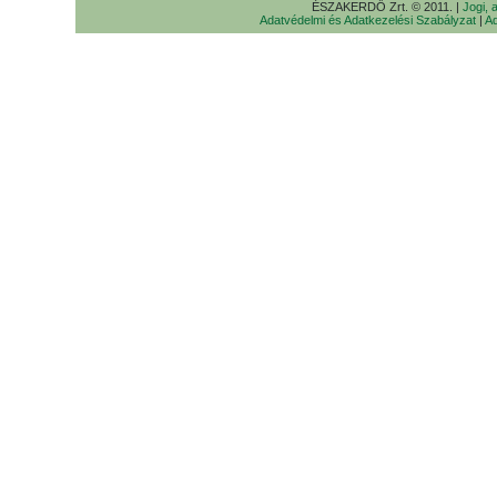
ÉSZAKERDŐ Zrt. © 2011. |
Jogi, 
Adatvédelmi és Adatkezelési Szabályzat
|
Ad