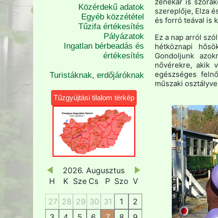
zenekar is szóra
Közérdekű adatok
szereplője, Elza é
Egyéb közzététel
és forró teával is 
Tűzifa értékesítés
Pályázatok
Ez a nap arról szó
Ingatlan bérbeadás és
hétköznapi hősö
értékesítés
Gondoljunk azok
nővérekre, akik 
egészséges felnő
Turistáknak, erdőjáróknak
műszaki osztályve
Tűzgyújtási tilalom térkép
2026. Augusztus
H
K
Sze
Cs
P
Szo
V
27
28
29
30
31
1
2
3
4
5
6
7
8
9