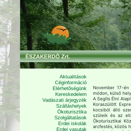
Aktualitások
Céginformáció
November 17-én a
Elérhetőségünk
módon, külső hel
Kereskedelem
A Segíts Élni Ala
Vadászati árjegyzék
Koraszülött Expr
Szálláshelyek
kocsiból álló sz
Ökoturisztika
szüleik és az ell
Szolgáltatások
Ökoturisztikai Kö
Erdei iskolák
arcfestés, közös h
Erdei vasutak