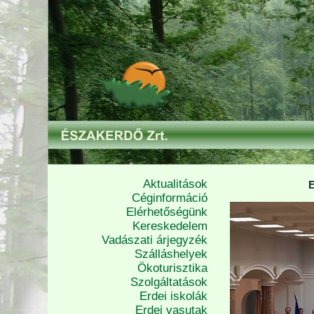
Aktualitások
E
Céginformáció
Elérhetőségünk
Kereskedelem
Vadászati árjegyzék
Szálláshelyek
Ökoturisztika
Szolgáltatások
Erdei iskolák
Erdei vasutak