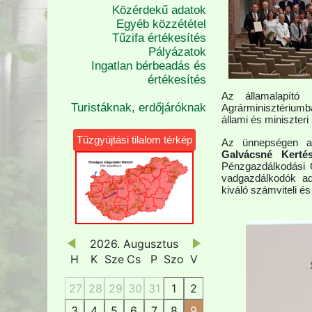
Közérdekű adatok
Egyéb közzététel
Tűzifa értékesítés
Pályázatok
Ingatlan bérbeadás és
értékesítés
Az államalapító 
Turistáknak, erdőjáróknak
Agrárminisztériumb
állami és miniszteri 
Tűzgyújtási tilalom térkép
Az ünnepségen az
Galvácsné Kertés
Pénzgazdálkodási O
vadgazdálkodók ada
kiváló számviteli é
2026. Augusztus
H
K
Sze
Cs
P
Szo
V
27
28
29
30
31
1
2
3
4
5
6
7
8
9