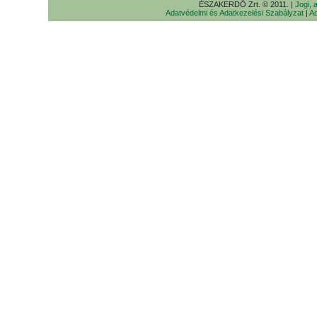
ÉSZAKERDŐ Zrt. © 2011. |
Jogi, 
Adatvédelmi és Adatkezelési Szabályzat
|
Ad