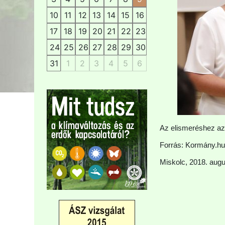
10
11
12
13
14
15
16
17
18
19
20
21
22
23
24
25
26
27
28
29
30
31
1
2
3
4
5
6
Az elismeréshez a
Forrás: Kormány.hu
Miskolc, 2018. augu