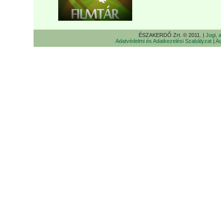
ÉSZAKERDŐ Zrt. © 2011. |
Jogi, 
Adatvédelmi és Adatkezelési Szabályzat
|
Ad