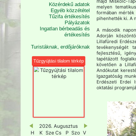
majd Miskolc-Tap
Közérdekű adatok
melyen tematikus
Egyéb közzététel
formában mérték 
Tűzifa értékesítés
pihenhették ki. A 
Pályázatok
Ingatlan bérbeadás és
A második napon
értékesítés
Adorján köszöntö
Lillafüredi Erdés
Turistáknak, erdőjáróknak
tevékenységét t
fejlesztésű, igén
tapétázott foglal
Tűzgyújtási tilalom térkép
követően a Lilla
Andókutat keresté
Igazgatóság munk
Erdészeti Erdei 
oktatási programj
2026. Augusztus
H
K
Sze
Cs
P
Szo
V