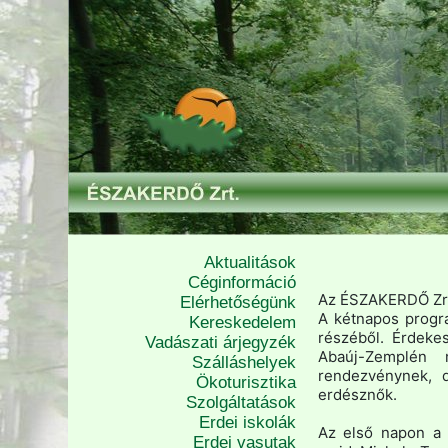
Aktualitások
Céginformáció
Az ÉSZAKERDŐ Zrt.
Elérhetőségünk
A kétnapos progr
Kereskedelem
részéből. Érdeke
Vadászati árjegyzék
Abaúj-Zemplén 
Szálláshelyek
rendezvénynek, 
Ökoturisztika
erdésznők.
Szolgáltatások
Erdei iskolák
Az első napon a 
Erdei vasutak