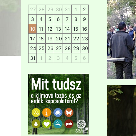
27
28
29
30
31
1
2
3
4
5
6
7
8
9
10
11
12
13
14
15
16
17
18
19
20
21
22
23
24
25
26
27
28
29
30
31
1
2
3
4
5
6