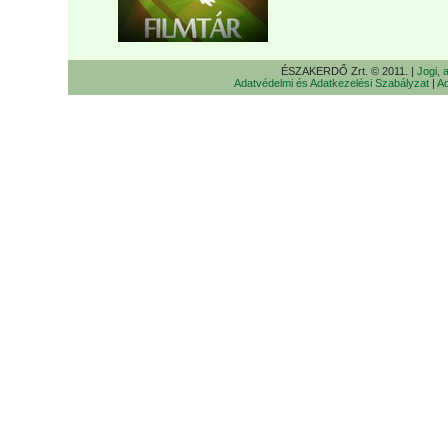
ÉSZAKERDŐ Zrt. © 2011. |
Jogi, 
Adatvédelmi és Adatkezelési Szabályzat
|
Ad