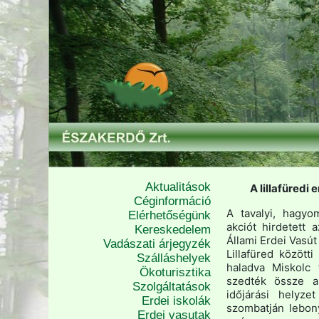
Aktualitások
A lillafüredi
Céginformáció
A tavalyi, hagy
Elérhetőségünk
akciót hirdetett 
Kereskedelem
Állami Erdei Vasú
Vadászati árjegyzék
Lillafüred közöt
Szálláshelyek
haladva Miskolc 
Ökoturisztika
szedték össze a 
Szolgáltatások
időjárási helyze
Erdei iskolák
szombatján lebony
Erdei vasutak