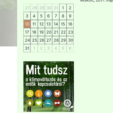
Miskolc, 2017. máj
27
28
29
30
31
1
2
3
4
5
6
7
8
9
10
11
12
13
14
15
16
17
18
19
20
21
22
23
24
25
26
27
28
29
30
31
1
2
3
4
5
6