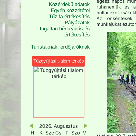
egész napos munk
Közérdekű adatok
ruhaneműk és a
Egyéb közzététel
hulladékot zsákokba
Tűzifa értékesítés
Az önkéntesek 
Pályázatok
munkájukat ezúton
Ingatlan bérbeadás és
értékesítés
Turistáknak, erdőjáróknak
Tűzgyújtási tilalom térkép
2026. Augusztus
H
K
Sze
Cs
P
Szo
V