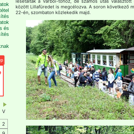
lesétáltak a Varbói-tóhoz, de számos utas választott 
atok
között Lillafüredet is megcélozva. A soron következő m
étel
22-én, szombaton közlekedik majd.
ítés
atok
s és
ítés
knak
ép
V
2
9