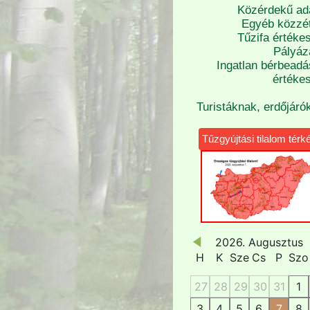
Közérdekű ad
Egyéb közzét
Tűzifa értékes
Pályáz
Ingatlan bérbeadá
értékes
Turistáknak, erdőjáró
Tűzgyújtási tilalom térk
2026. Augusztus
H
K
Sze
Cs
P
Szo
27
28
29
30
31
1
3
4
5
6
7
8