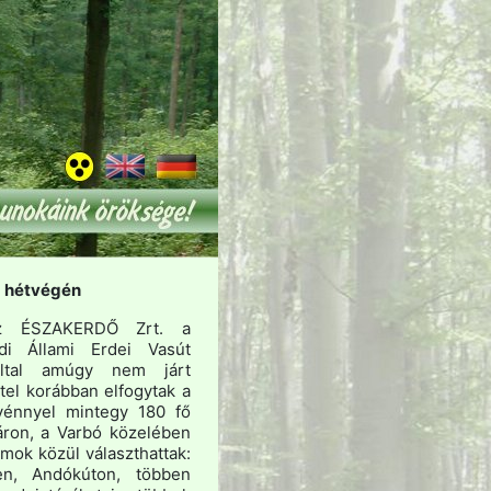
 hétvégén
az ÉSZAKERDŐ Zrt. a
di Állami Erdei Vasút
által amúgy nem járt
tel korábban elfogytak a
lvénnyel mintegy 180 fő
áron, a Varbó közelében
mok közül választhattak:
en, Andókúton, többen