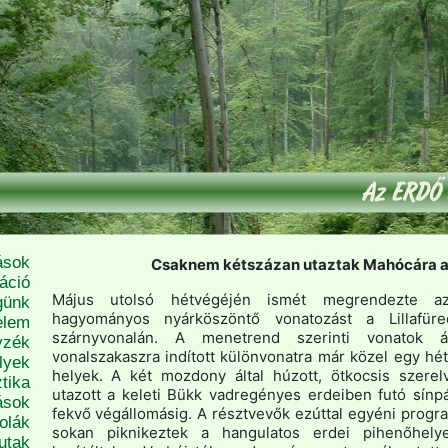
ások
Csaknem kétszázan utaztak Mahócára a
áció
Május utolsó hétvégéjén ismét megrendezte 
günk
hagyományos nyárköszöntő vonatozást a Lillafüre
elem
szárnyvonalán. A menetrend szerinti vonatok 
yzék
vonalszakaszra indított különvonatra már közel egy hét
lyek
helyek. A két mozdony által húzott, ötkocsis szere
tika
utazott a keleti Bükk vadregényes erdeiben futó sínp
ások
fekvő végállomásig. A résztvevők ezúttal egyéni progra
olák
sokan piknikeztek a hangulatos erdei pihenőhely
utak