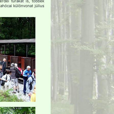
erdei túrákat is, többek
ahócai különvonat július