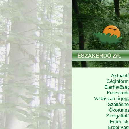
Aktualit
Céginform
Elérhetősé
Keresked
Vadászati árjeg
Szálláshe
Ökoturisz
Szolgáltat
Erdei isk
Erdei vas