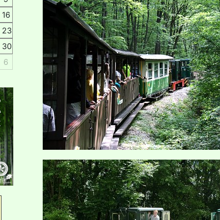
16
23
30
6