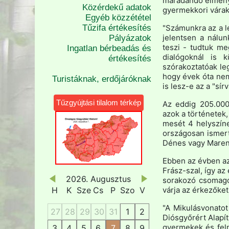
maradandó élményt
Közérdekű adatok
gyermekkori várak
Egyéb közzététel
Tűzifa értékesítés
"Számunkra az a le
jelentsen a nálun
Pályázatok
teszi - tudtuk me
Ingatlan bérbeadás és
dialógoknál is 
értékesítés
szórakoztatóak leg
hogy évek óta nem
Turistáknak, erdőjáróknak
is lesz-e az a "sír
Tűzgyújtási tilalom térkép
Az eddig 205.000
azok a történetek
mesét 4 helyszíne
országosan ismert
Dénes vagy Maren
Ebben az évben az 
Frász-szal, így az
2026. Augusztus
sorakozó csomago
H
K
Sze
Cs
P
Szo
V
várja az érkezőket
"A Mikulásvonatot
27
28
29
30
31
1
2
Diósgyőrért Alapít
gyermekek és feln
3
4
5
6
7
8
9