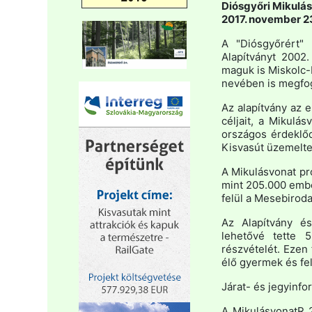
Diósgyőri Mikulá
2017. november 2
A "Diósgyőrért"
Alapítványt 2002
maguk is Miskolc-
nevében is megfog
Az alapítvány az 
céljait, a Mikulá
országos érdeklődé
Kisvasút üzemelte
A Mikulásvonat pr
mint 205.000 embe
felül a Mesebirod
Az Alapítvány és
lehetővé tette 
részvételét. Ezen
élő gyermek és fel
Járat- és jegyinfo
A MikulásvonatR 