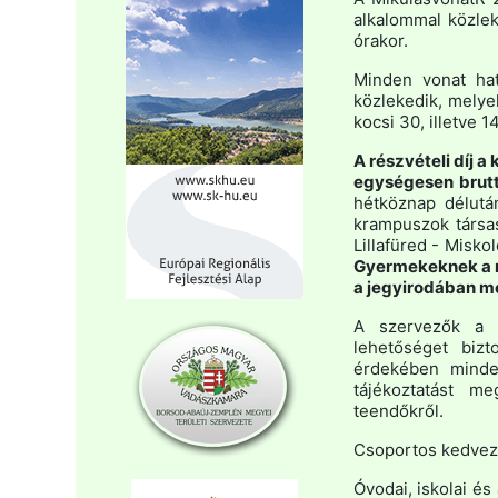
alkalommal közleke
órakor.
Minden vonat hat k
közlekedik, melye
kocsi 30, illetve 1
A részvételi díj a
egységesen brutt
hétköznap délután
krampuszok társas
Lillafüred - Misko
Gyermekeknek a mi
a jegyirodában me
A szervezők a f
lehetőséget bizt
érdekében minde
tájékoztatást me
teendőkről.
Csoportos kedve
Óvodai, iskolai és