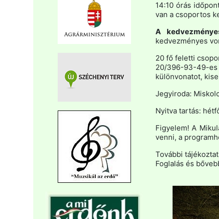
14:10 órás időpo
van a csoportos 
A kedvezményes
kedvezményes von
20 fő feletti csop
20/396-93-49-es 
különvonatot, kise
Jegyiroda: Miskolc-
Nyitva tartás: hét
Figyelem! A Mikulá
venni, a programh
További tájékozta
Foglalás és bőveb