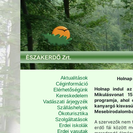
Aktualitások
Holnap
Céginformáció
Holnap indul a
Elérhetőségünk
Mikulásvonat 1
Kereskedelem
programja, ahol 
Vadászati árjegyzék
kanyargó kisvasút
Szálláshelyek
Mesebirodalomba
Ökoturisztika
Szolgáltatások
A szervezők nem tit
Erdei iskolák
erdő fái között 
Erdei vasutak