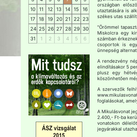
országban előszö
10
11
12
13
14
15
16
utaztatására is al
székes utas szállít
17
18
19
20
21
22
23
"Örömmel tapaszta
24
25
26
27
28
29
30
Miskolcra egy ki
31
1
2
3
4
5
6
számban érkeznek 
csoportok is eg
ünnepség alternatí
A rendezvény nép
elindításakor 5 per
plusz egy hétvé
köszönhetően még
A szervezők felh
www.mikulasvonat
foglalásokat, amel
A Mikulásvonat je
2.400,- Ft-ba ker
vonatokon délelő
jegyárakkal utazha