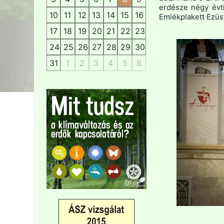
erdésze négy évt
10
11
12
13
14
15
16
Emlékplakett Ezüst
17
18
19
20
21
22
23
24
25
26
27
28
29
30
31
1
2
3
4
5
6