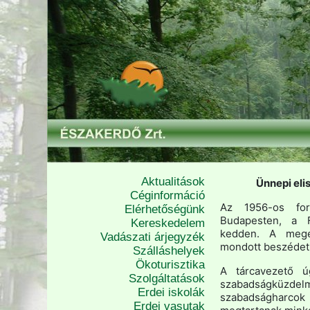
Aktualitások
Ünnepi el
Céginformáció
Az 1956-os for
Elérhetőségünk
Budapesten, a F
Kereskedelem
kedden. A mege
Vadászati árjegyzék
mondott beszédet
Szálláshelyek
Ökoturisztika
A tárcavezető ú
Szolgáltatások
szabadságküzde
Erdei iskolák
szabadságharcok 
Erdei vasutak