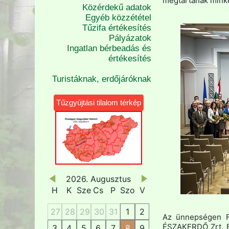
megtartanak minke
Közérdekű adatok
Egyéb közzététel
Tűzifa értékesítés
Pályázatok
Ingatlan bérbeadás és
értékesítés
Turistáknak, erdőjáróknak
Tűzgyújtási tilalom térkép
2026. Augusztus
H
K
Sze
Cs
P
Szo
V
27
28
29
30
31
1
2
Az ünnepségen F
ÉSZAKERDŐ Zrt. B
3
4
5
6
7
8
9