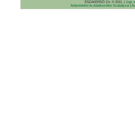
ÉSZAKERDŐ Zrt. © 2011. |
Jogi, 
Adatvédelmi és Adatkezelési Szabályzat
|
Ad