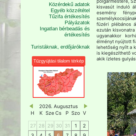
polgármestere, Sz
Közérdekű adatok
kisvasút induló á
Egyéb közzététel
esemény fénypo
Tűzifa értékesítés
személykocsijának
Pályázatok
füzéri plébános 
Ingatlan bérbeadás és
ezután kisvonatra 
értékesítés
ugyanakkor korh
élményt nyújtott 
Turistáknak, erdőjáróknak
lehetőség nyílt a 
is kiegészíthető 
akik ízletes gulyá
Tűzgyújtási tilalom térkép
2026. Augusztus
H
K
Sze
Cs
P
Szo
V
27
28
29
30
31
1
2
3
4
5
6
7
8
9