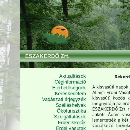
Aktualitások
Rekord
Céginformáció
A kisvasúti napok
Elérhetőségünk
Állami Erdei Vasút
Kereskedelem
kisvasút) közös 
Vadászati árjegyzék
megnyitója az erde
Szálláshelyek
ÉSZAKERDŐ Zrt. ré
Ökoturisztika
Jakóts Ádám vasú
Szolgáltatások
ismertették a két
Erdei iskolák
vonatkozó tervek
Erdei vasutak