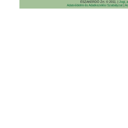
ÉSZAKERDŐ Zrt. © 2011. |
Jogi, 
Adatvédelmi és Adatkezelési Szabályzat
|
Ad