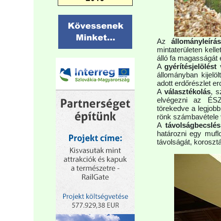
Az
állományleírá
mintaterületen kell
álló fa magasságát é
A
gyérítésjelölést
v
állományban kijelöl
adott erdőrészlet er
A
választékolás
, s
elvégezni az ÉSZA
törekedve a legjobb
rönk számbavétele vo
A
távolságbecslés
határozni egy mufl
távolságát, korosztá