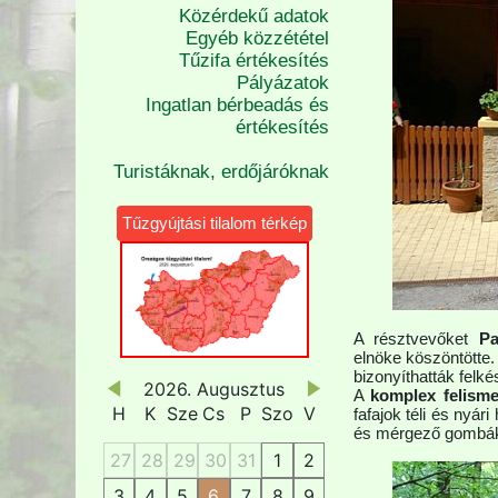
Közérdekű adatok
Egyéb közzététel
Tűzifa értékesítés
Pályázatok
Ingatlan bérbeadás és
értékesítés
Turistáknak, erdőjáróknak
Tűzgyújtási tilalom térkép
A résztvevőket
P
elnöke köszöntötte
bizonyíthatták felké
2026. Augusztus
A
komplex felism
H
K
Sze
Cs
P
Szo
V
fafajok téli és nyár
és mérgező gombáka
27
28
29
30
31
1
2
3
4
5
6
7
8
9