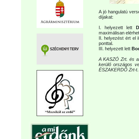
A jó hangulatú vers
díjakat:
I. helyezett lett
D
maximálisan elérhető
II. helyezést ért el
ponttal.
III. helyezett lett
Bod
A KASZÓ Zrt. és a
kerülő országos 
ÉSZAKERDŐ Zrt-t
.