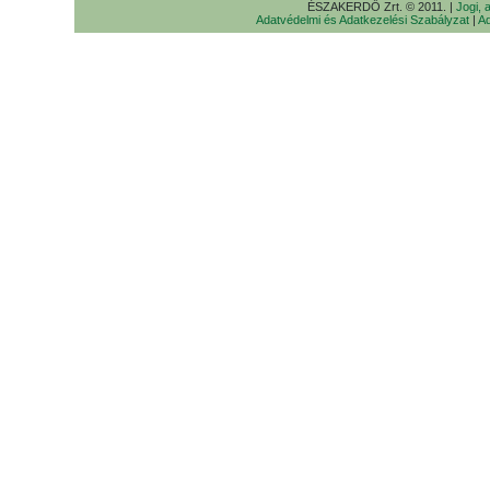
ÉSZAKERDŐ Zrt. © 2011. |
Jogi, 
Adatvédelmi és Adatkezelési Szabályzat
|
Ad