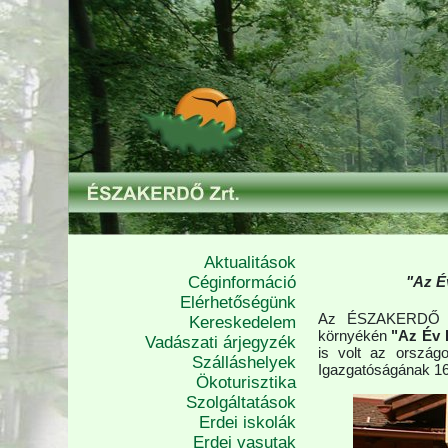
Aktualitások
Céginformáció
"Az É
Elérhetőségünk
Az ÉSZAKERDŐ Zr
Kereskedelem
környékén
"Az Év 
Vadászati árjegyzék
is volt az orszá
Szálláshelyek
Igazgatóságának 16 
Ökoturisztika
Szolgáltatások
Erdei iskolák
Erdei vasutak