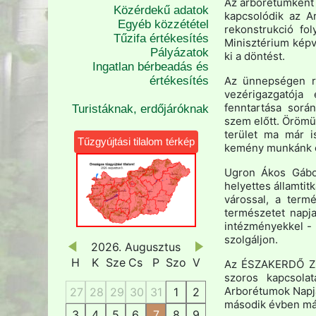
Az arborétumként 
Közérdekű adatok
kapcsolódik az A
Egyéb közzététel
rekonstrukció fo
Tűzifa értékesítés
Minisztérium képv
Pályázatok
ki a döntést.
Ingatlan bérbeadás és
értékesítés
Az ünnepségen r
vezérigazgatój
fenntartása sorá
Turistáknak, erdőjáróknak
szem előtt. Örömün
terület ma már i
Tűzgyújtási tilalom térkép
kemény munkánk e
Ugron Ákos Gábor
helyettes államtit
várossal, a termé
természetet napja
intézményekkel - 
szolgáljon.
2026. Augusztus
H
K
Sze
Cs
P
Szo
V
Az ÉSZAKERDŐ Zrt
szoros kapcsolat
Arborétumok Napjá
27
28
29
30
31
1
2
második évben már
3
4
5
6
7
8
9