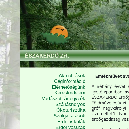
Aktualitások
Emlékművet ava
Céginformáció
A néhány évvel e
Elérhetőségünk
kastélyparkban a
Kereskedelem
ÉSZAKERDŐ Erdőga
Vadászati árjegyzék
Földművelésügyi M
Szálláshelyek
gróf nagykárolyi 
Ökoturisztika
Üzemeltető Nonp
Szolgáltatások
erdőgazdaság vezé
Erdei iskolák
Erdei vasutak