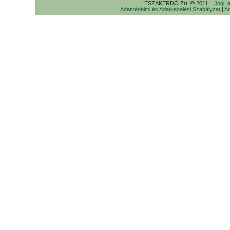
ÉSZAKERDŐ Zrt. © 2011. |
Jogi, 
Adatvédelmi és Adatkezelési Szabályzat
|
Ad